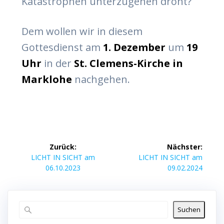
Katastrophen unterzugehen droht?
Dem wollen wir in diesem
Gottesdienst am
1. Dezember
um
19
Uhr
in der
St. Clemens-Kirche in
Marklohe
nachgehen.
Beitragsnavigation
Zurück:
Nächster:
Vorheriger
Nächster
LICHT IN SICHT am
LICHT IN SICHT am
Beitrag:
Beitrag:
06.10.2023
09.02.2024
Suchen