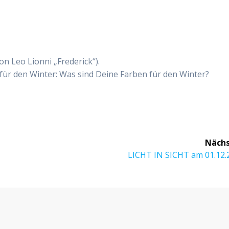
n Leo Lionni „Frederick“).
für den Winter: Was sind Deine Farben für den Winter?
Nächs
Nächster
LICHT IN SICHT am 01.12.
Beitrag:
r