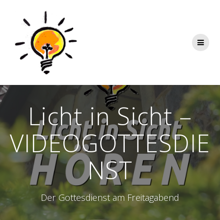
Zum
Inhalt
springen
Licht in Sicht –
VIDEOGOTTESDIE
NST
Der Gottesdienst am Freitagabend